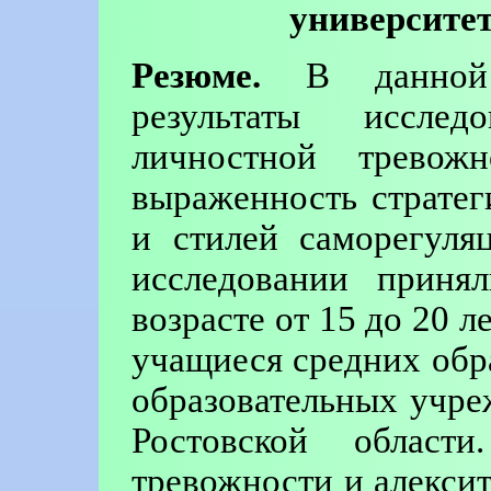
университет
Резюме.
В данной с
результаты иссле
личностной тревож
выраженность страте
и стилей саморегуля
исследовании приня
возрасте от 15 до 20 л
учащиеся средних обр
образовательных учре
Ростовской област
тревожности и алекси