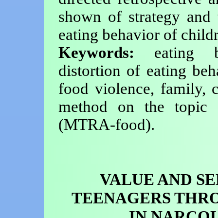
shown of strategy and t
eating behavior of childr
Keywords:
eating beh
distortion of eating beh
food violence, family, c
method on the topic 
(MTRA-food).
VALUE AND S
TEENAGERS THRO
IN NARCO