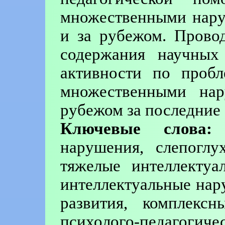
множественными нару
и за рубежом. Прово
содержания научных
активности по проб
множественными на
рубежом за последние 
Ключевые слова:
т
нарушения, слепоглу
тяжелые интеллектуа
интеллектуальные на
развития, комплексн
психолого-педагогичес