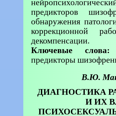
нейропсихологиче
предикторов шизо
обнаружения патолог
коррекционной ра
декомпенсации.
Ключевые слова:
ш
предикторы шизофрени
В.Ю. Ма
ДИАГНОСТИКА Р
И ИХ 
ПСИХОСЕКСУАЛЬ