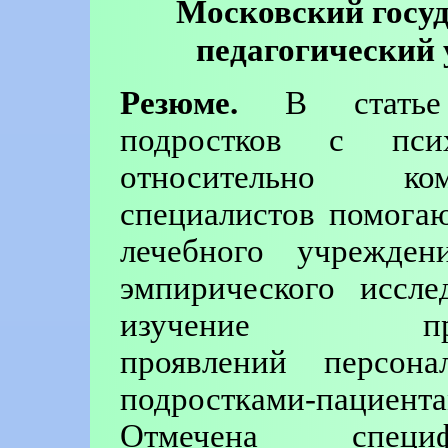
Московский госуд
педагогический 
Резюме.
В статье 
подростков с псих
относительно ко
специалистов помога
лечебного учрежден
эмпирического иссле
изучение профес
проявлений персон
подростками-пациент
Отмечена специф