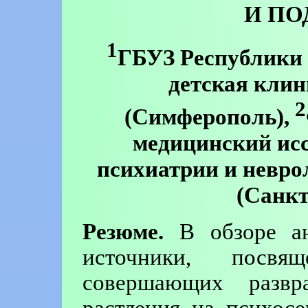
И ПО
1
ГБУЗ Республики
детская клин
2
(Симферополь),
медицинский исс
психиатрии и невро
(Санкт
Резюме.
В обзоре ан
источники, посвя
совершающих развр
растления на психосе