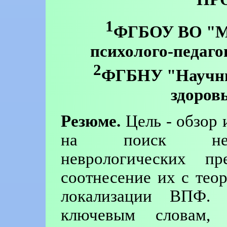
1
ФГБОУ ВО "Мо
психолого-педаго
2
ФГБНУ "Научны
здоров
Резюме.
Цель - обзор 
на поиск нейр
неврологических п
соотнесение их с тео
локализации ВПФ.
ключевым словам, "