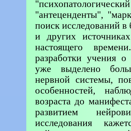
"психопатологически
"антеценденты", "ма
поиск исследований в
и других источника
настоящего времен
разработки учения о
уже выделено боль
нервной системы, по
особенностей, набл
возраста до манифест
развитием нейрови
исследования каже