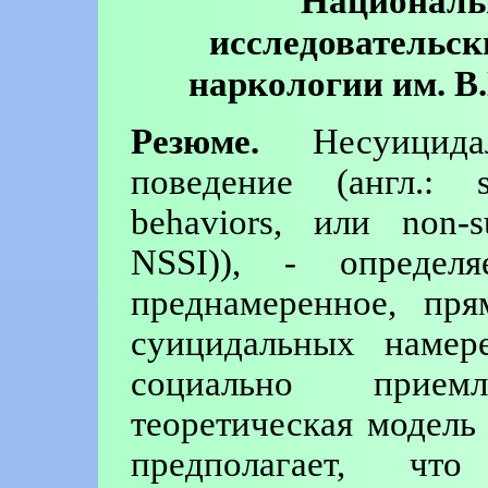
Националь
исследовательск
наркологии им. В.
Резюме.
Несуицидал
поведение (англ.: s
behaviors, или non-su
NSSI)), - определя
преднамеренное, пря
суицидальных намере
социально приемл
теоретическая модель
предполагает, ч