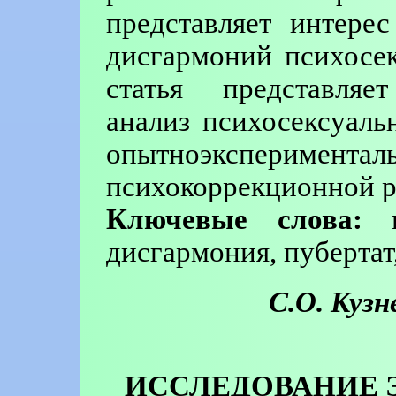
представляет интере
дисгармоний психосек
статья представляет
анализ психосексуаль
опытноэксперим
психокоррекционной р
Ключевые слова:
пс
дисгармония, пубертат
С.О. Кузн
ИССЛЕДОВАНИЕ 