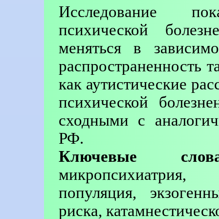
Исследование по
психической болезн
меняться в зависимо
распространенность т
как аутистические рас
психической болезне
сходными с аналоги
РФ.
Ключевые слова
микропсихиатрия,
популяция, экзоген
риска, катамнестическ