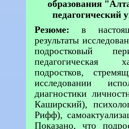
образования "Алт
педагогический у
Резюме:
в настояще
результаты исследова
подростковый пе
педагогическая х
подростков, стремя
исследовании исп
диагностики личност
Каширский), психоло
Рифф), самоактуализа
Показано, что подро