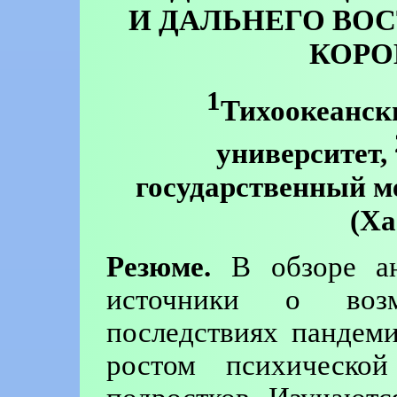
И ДАЛЬНЕГО ВО
КОРО
1
Тихоокеанск
университет,
государственный м
(Ха
Резюме.
В обзоре ан
источники о возм
последствиях пандем
ростом психической